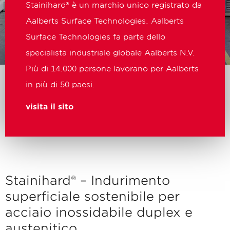
Stainihard® è un marchio unico registrato da
Aalberts Surface Technologies. Aalberts
Surface Technologies fa parte dello
specialista industriale globale Aalberts N.V.
Più di 14.000 persone lavorano per Aalberts
in più di 50 paesi.
visita il sito
Stainihard® – Indurimento
superficiale sostenibile per
acciaio inossidabile duplex e
austenitico