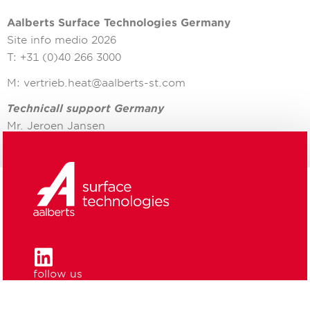
Aalberts Surface T
echnologies Germany
Site info medio 2026
T:
+31 (0)40 266 3000
M:
vertrieb.heat@aalberts-st.com
Technicall support Germany
Mr. Jeroen Jansen
M:
jeroen.jansen@aalberts-st.com
follow us